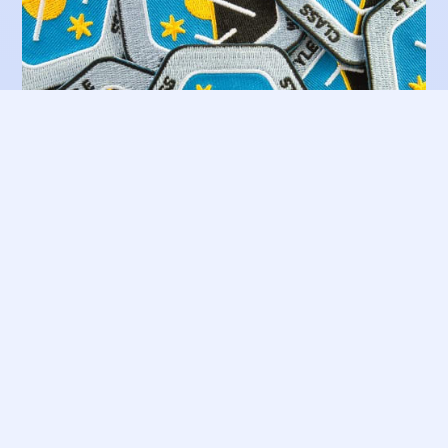
Écussons Brodés
8 € 🛒
System Integration